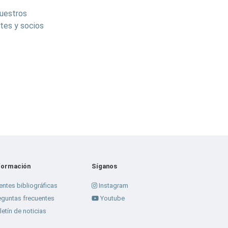
nuestros
tes y socios
formación
Síganos
entes bibliográficas
Instagram
eguntas frecuentes
Youtube
letín de noticias