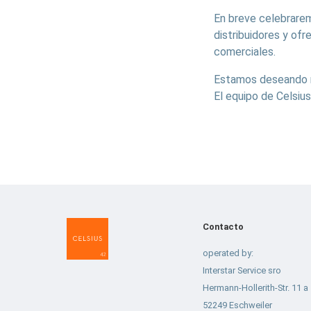
En breve celebrarem
distribuidores y of
comerciales.
Estamos deseando re
El equipo de Celsiu
Contacto
operated by:
Interstar Service sro
Hermann-Hollerith-Str. 11 a
52249 Eschweiler