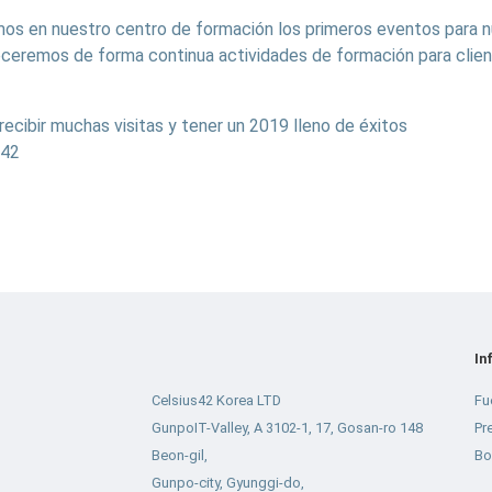
os en nuestro centro de formación los primeros eventos para 
receremos de forma continua actividades de formación para clien
cibir muchas visitas y tener un 2019 lleno de éxitos
s42
In
Celsius42 Korea LTD
Fu
GunpoIT-Valley, A 3102-1, 17, Gosan-ro 148
Pr
Beon-gil,
Bo
Gunpo-city, Gyunggi-do,