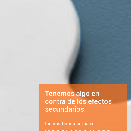
Tenemos algo en
contra de los efectos
secundarios.
La hipertermia actúa en
consonancia con la inteligencia